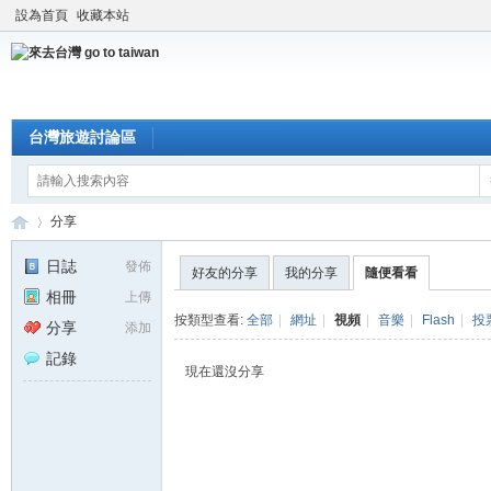
設為首頁
收藏本站
台灣旅遊討論區
分享
日誌
發佈
好友的分享
我的分享
隨便看看
相冊
上傳
來
›
按類型查看:
全部
|
網址
|
視頻
|
音樂
|
Flash
|
投
分享
添加
記錄
現在還沒分享