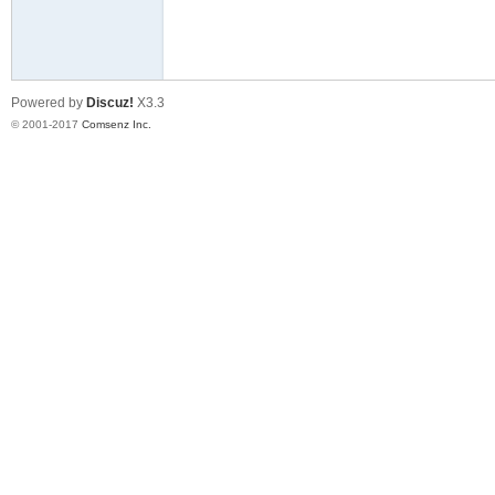
去
Powered by
Discuz!
X3.3
© 2001-2017
Comsenz Inc.
台
灣