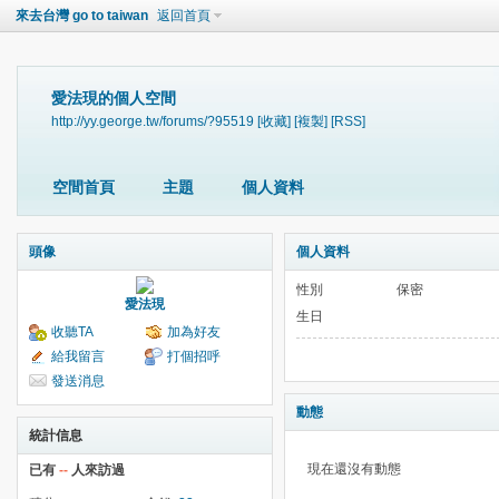
來去台灣 go to taiwan
返回首頁
愛法現的個人空間
http://yy.george.tw/forums/?95519
[收藏]
[複製]
[RSS]
空間首頁
主題
個人資料
頭像
個人資料
性別
保密
愛法現
生日
收聽TA
加為好友
給我留言
打個招呼
發送消息
動態
統計信息
現在還沒有動態
已有
--
人來訪過