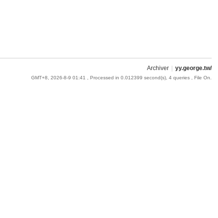
Archiver
|
yy.george.tw/
GMT+8, 2026-8-9 01:41
, Processed in 0.012399 second(s), 4 queries , File On.