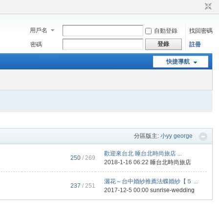
用戶名
自動登錄
找回密碼
登錄
密碼
註冊
快捷導航
分區版主:
小yy george
歡迎來台北 睡台北時尚旅店 ...
250
/ 269
2018-1-16 06:22
睡台北時尚旅店
灑花～台中婚紗推薦法蝶婚紗【５ ...
237
/ 251
2017-12-5 00:00
sunrise-wedding