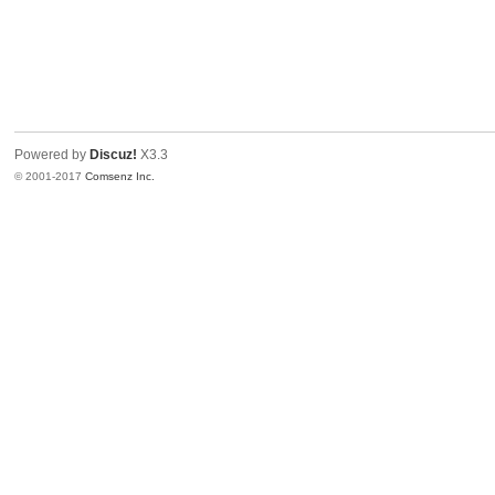
去
Powered by
Discuz!
X3.3
© 2001-2017
Comsenz Inc.
台