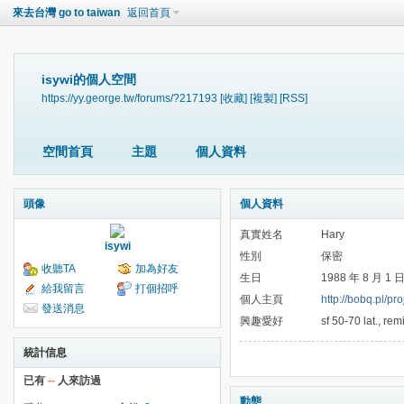
來去台灣 go to taiwan
返回首頁
isywi的個人空間
https://yy.george.tw/forums/?217193
[收藏]
[複製]
[RSS]
空間首頁
主題
個人資料
頭像
個人資料
真實姓名
Hary
isywi
性別
保密
收聽TA
加為好友
生日
1988 年 8 月 1 
給我留言
打個招呼
個人主頁
http://bobq.pl/p
發送消息
興趣愛好
sf 50-70 lat., r
統計信息
已有
--
人來訪過
動態