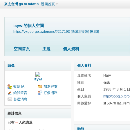
來去台灣 go to taiwan
返回首頁
isywi的個人空間
https://yy.george.tw/forums/?217193
[收藏]
[複製]
[RSS]
空間首頁
主題
個人資料
頭像
個人資料
真實姓名
Hary
isywi
性別
保密
收聽TA
加為好友
生日
1988 年 8 月 1 
給我留言
打個招呼
個人主頁
http://bobq.pl/p
發送消息
興趣愛好
sf 50-70 lat., r
統計信息
已有
--
人來訪過
動態